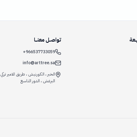
ــعة
تواصــل معنـــا
+966537733059
info@arttree.sa
الخبر ، الكورنيش ، طريق الامير تركي 
البرغش ، الدور التاسع