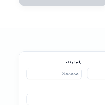
رقــم الهاتــف