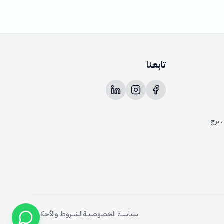
تابعــنا
، برج
سياســة الخصوصيــة
الشــروط والأحكــام