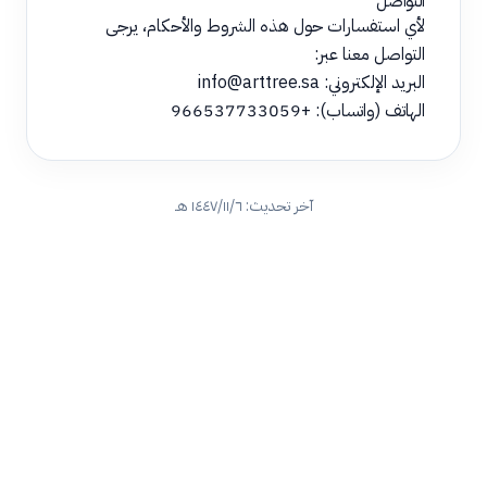
التواصل
لأي استفسارات حول هذه الشروط والأحكام، يرجى
التواصل معنا عبر:
البريد الإلكتروني:
info@arttree.sa
الهاتف (واتساب):
+966537733059
آخر تحديث:
٦‏/١١‏/١٤٤٧ هـ